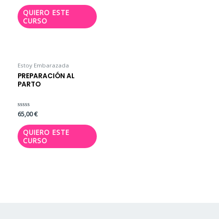
0
de
QUIERO ESTE
5
CURSO
Estoy Embarazada
PREPARACIÓN AL
PARTO
Valorado
65,00
€
con
0
de
QUIERO ESTE
5
CURSO