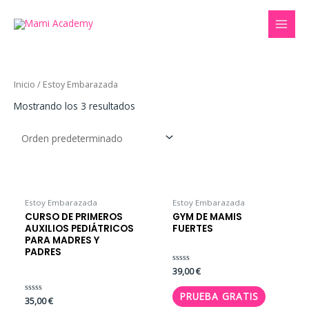
Ir
MAI
al
MEN
contenido
Inicio
/ Estoy Embarazada
Mostrando los 3 resultados
Estoy Embarazada
Estoy Embarazada
CURSO DE PRIMEROS
GYM DE MAMIS
AUXILIOS PEDIÁTRICOS
FUERTES
PARA MADRES Y
PADRES
Valorado
39,00
€
con
0
de
PRUEBA GRATIS
Valorado
35,00
€
5
con