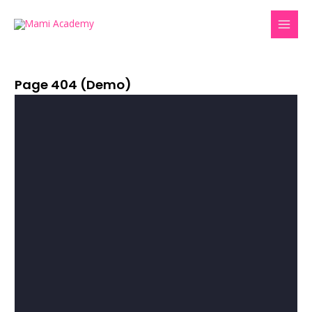
Ir
MAI
al
MEN
contenido
Page 404 (Demo)