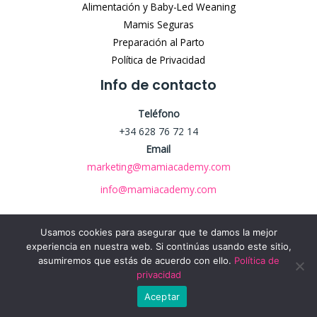
Alimentación y Baby-Led Weaning
Mamis Seguras
Preparación al Parto
Política de Privacidad
Info de contacto
Teléfono
+34 628 76 72 14
Email
marketing@mamiacademy.com
info@mamiacademy.com
Usamos cookies para asegurar que te damos la mejor
experiencia en nuestra web. Si continúas usando este sitio,
asumiremos que estás de acuerdo con ello.
Política de
Copyright © 2026 Mami Academy
privacidad
Powered by Mami Academy
Aceptar