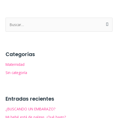
B
u
s
c
Categorías
a
r
Maternidad
p
Sin categoría
o
r
:
Entradas recientes
¿BUSCANDO UN EMBARAZO?
Mi bebé está de nalgas ¿Qué hago?