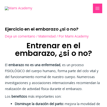
Ir
MAI
al
MEN
contenido
Navegación
Ejercicio en el embarazo ¿si o no?
de
Deja un comentario
/
Maternidad
/ Por
Mami Academy
entradas
Entrenar en el
embarazo, ¿si o no?
El
embarazo no es una enfermedad
, es un proceso
FISIOLÓGICO del cuerpo humano, forma parte del ciclo vital y
del funcionamiento normal de nuestro cuerpo. Numerosas
investigaciones y asociaciones internacionales recomiendan la
realización de actividad física durante el embarazo.
Los
beneficios
más importantes son:
Disminuye la duración del parto:
mejora la movilidad de